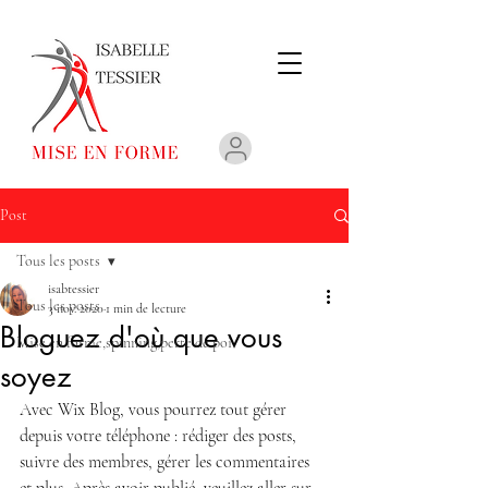
Post
Tous les posts
isabtessier
Tous les posts
3 nov. 2020
1 min de lecture
Bloguez d'où que vous
Mise en forme,spinning,perte de poi
soyez
Avec Wix Blog, vous pourrez tout gérer 
depuis votre téléphone : rédiger des posts, 
suivre des membres, gérer les commentaires 