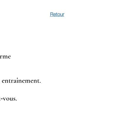
Retour
orme
e entraînement.
z‑vous.