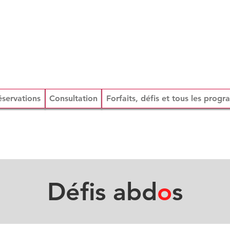
éservations
Consultation
Forfaits, défis et tous les prog
Défis abd
o
s