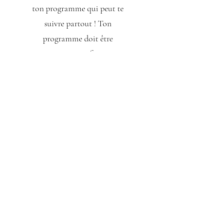
ton programme qui peut te
suivre partout ! Ton
programme doit être
progressif .
Valide jusqu'à annulation
Sélectionner
Idéale pour tous selon
son besoin!
Parfait pour des vacances