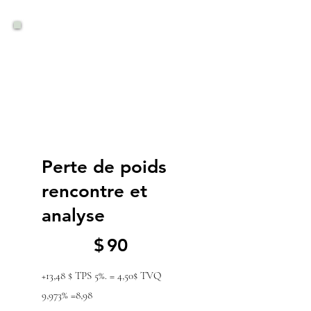
Perte de poids
rencontre et
analyse
90 $
$
90
+13,48 $ TPS 5%. = 4,50$ TVQ
9,973% =8,98