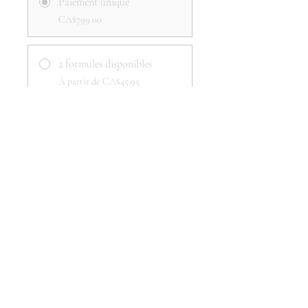
Paiement unique
CA$799.00
2 formules disponibles
À partir de CA$45.95
Partager
Rejoindre