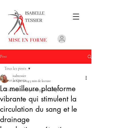
Post
Tous les posts
isabtessier
Tous les posts
10 févr. 2024
3 min de lecture
La meilleure plateforme
Mise en forme,spinning,perte de poi
vibrante qui stimulent la
circulation du sang et le
drainage